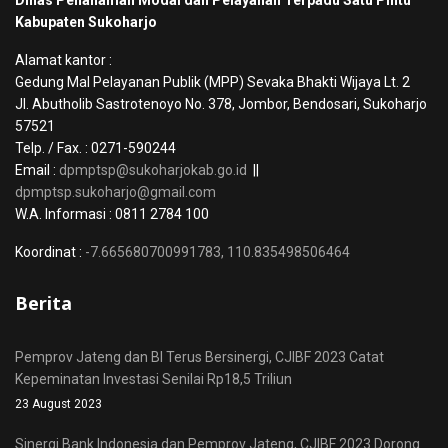
Kabupaten Sukoharjo
Alamat kantor :
Gedung Mal Pelayanan Publik (MPP) Sevaka Bhakti Wijaya Lt. 2
Jl. Abutholib Sastrotenoyo No. 378, Jombor, Bendosari, Sukoharjo
57521
Telp. / Fax. : 0271-590244
Email :
dpmptsp@sukoharjokab.go.id
||
dpmptsp.sukoharjo@gmail.com
W.A. Informasi : 0811 2784 100
Koordinat :
-7.665680700991783, 110.835498506464
Berita
Pemprov Jateng dan BI Terus Bersinergi, CJIBF 2023 Catat
Kepeminatan Investasi Senilai Rp18,5 Triliun
23 August 2023
Sinergi Bank Indonesia dan Pemprov Jateng, CJIBF 2023 Dorong