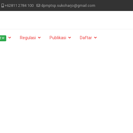
+62811 2784 100
dpmptsp.sukoharjo@gmail.com
Regulasi
Publikasi
Daftar
EW