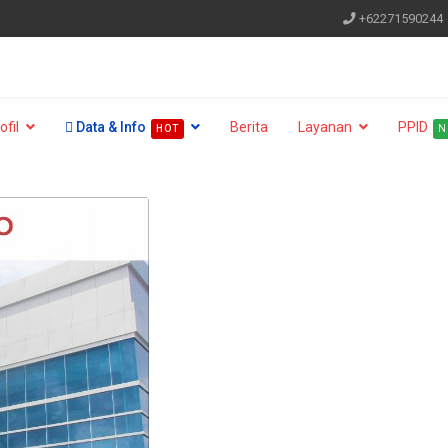
+62271590244
ofil
Data & Info
Berita
Layanan
PPID
HOT
N