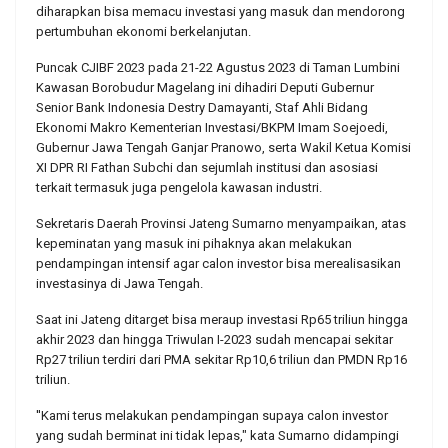
diharapkan bisa memacu investasi yang masuk dan mendorong
pertumbuhan ekonomi berkelanjutan.
Puncak CJIBF 2023 pada 21-22 Agustus 2023 di Taman Lumbini
Kawasan Borobudur Magelang ini dihadiri Deputi Gubernur
Senior Bank Indonesia Destry Damayanti, Staf Ahli Bidang
Ekonomi Makro Kementerian Investasi/BKPM Imam Soejoedi,
Gubernur Jawa Tengah Ganjar Pranowo, serta Wakil Ketua Komisi
XI DPR RI Fathan Subchi dan sejumlah institusi dan asosiasi
terkait termasuk juga pengelola kawasan industri.
Sekretaris Daerah Provinsi Jateng Sumarno menyampaikan, atas
kepeminatan yang masuk ini pihaknya akan melakukan
pendampingan intensif agar calon investor bisa merealisasikan
investasinya di Jawa Tengah.
Saat ini Jateng ditarget bisa meraup investasi Rp65 triliun hingga
akhir 2023 dan hingga Triwulan I-2023 sudah mencapai sekitar
Rp27 triliun terdiri dari PMA sekitar Rp10,6 triliun dan PMDN Rp16
triliun.
''Kami terus melakukan pendampingan supaya calon investor
yang sudah berminat ini tidak lepas," kata Sumarno didampingi