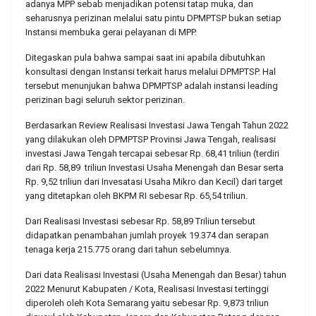
adanya MPP sebab menjadikan potensi tatap muka, dan
seharusnya perizinan melalui satu pintu DPMPTSP bukan setiap
Instansi membuka gerai pelayanan di MPP.
Ditegaskan pula bahwa sampai saat ini apabila dibutuhkan
konsultasi dengan Instansi terkait harus melalui DPMPTSP. Hal
tersebut menunjukan bahwa DPMPTSP adalah instansi leading
perizinan bagi seluruh sektor perizinan.
Berdasarkan Review Realisasi Investasi Jawa Tengah Tahun 2022
yang dilakukan oleh DPMPTSP Provinsi Jawa Tengah, realisasi
investasi Jawa Tengah tercapai sebesar Rp. 68,41 triliun (terdiri
dari Rp. 58,89 triliun Investasi Usaha Menengah dan Besar serta
Rp. 9,52 triliun dari Invesatasi Usaha Mikro dan Kecil) dari target
yang ditetapkan oleh BKPM RI sebesar Rp. 65,54 triliun.
Dari Realisasi Investasi sebesar Rp. 58,89 Triliun tersebut
didapatkan penambahan jumlah proyek 19.374 dan serapan
tenaga kerja 215.775 orang dari tahun sebelumnya.
Dari data Realisasi Investasi (Usaha Menengah dan Besar) tahun
2022 Menurut Kabupaten / Kota, Realisasi Investasi tertinggi
diperoleh oleh Kota Semarang yaitu sebesar Rp. 9,873 triliun