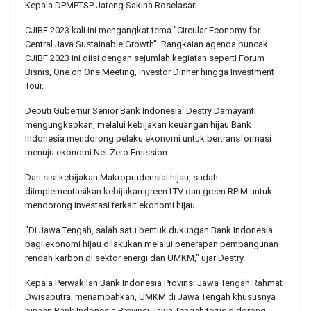
Kepala DPMPTSP Jateng Sakina Roselasari.
CJIBF 2023 kali ini mengangkat tema "Circular Economy for
Central Java Sustainable Growth". Rangkaian agenda puncak
CJIBF 2023 ini diisi dengan sejumlah kegiatan seperti Forum
Bisnis, One on One Meeting, Investor Dinner hingga Investment
Tour.
Deputi Gubernur Senior Bank Indonesia, Destry Damayanti
mengungkapkan, melalui kebijakan keuangan hijau Bank
Indonesia mendorong pelaku ekonomi untuk bertransformasi
menuju ekonomi Net Zero Emission.
Dari sisi kebijakan Makroprudensial hijau, sudah
diimplementasikan kebijakan green LTV dan green RPIM untuk
mendorong investasi terkait ekonomi hijau.
"Di Jawa Tengah, salah satu bentuk dukungan Bank Indonesia
bagi ekonomi hijau dilakukan melalui penerapan pembangunan
rendah karbon di sektor energi dan UMKM," ujar Destry.
Kepala Perwakilan Bank Indonesia Provinsi Jawa Tengah Rahmat
Dwisaputra, menambahkan, UMKM di Jawa Tengah khususnya
binaan Bank Indonesia Provinsi Jawa Tengah terus didorong