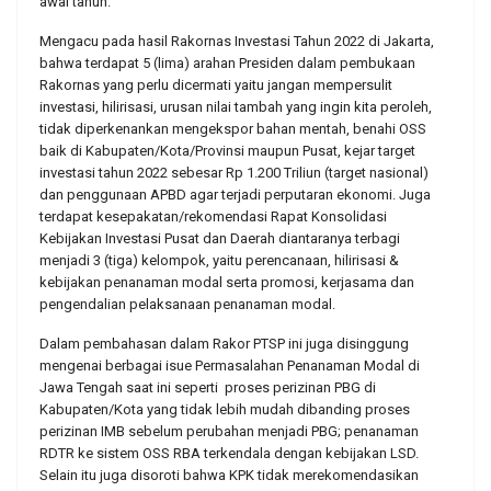
awal tahun.
Mengacu pada hasil Rakornas Investasi Tahun 2022 di Jakarta,
bahwa terdapat 5 (lima) arahan Presiden dalam pembukaan
Rakornas yang perlu dicermati yaitu jangan mempersulit
investasi, hilirisasi, urusan nilai tambah yang ingin kita peroleh,
tidak diperkenankan mengekspor bahan mentah, benahi OSS
baik di Kabupaten/Kota/Provinsi maupun Pusat, kejar target
investasi tahun 2022 sebesar Rp 1.200 Triliun (target nasional)
dan penggunaan APBD agar terjadi perputaran ekonomi. Juga
terdapat kesepakatan/rekomendasi Rapat Konsolidasi
Kebijakan Investasi Pusat dan Daerah diantaranya terbagi
menjadi 3 (tiga) kelompok, yaitu perencanaan, hilirisasi &
kebijakan penanaman modal serta promosi, kerjasama dan
pengendalian pelaksanaan penanaman modal.
Dalam pembahasan dalam Rakor PTSP ini juga disinggung
mengenai berbagai isue Permasalahan Penanaman Modal di
Jawa Tengah saat ini seperti proses perizinan PBG di
Kabupaten/Kota yang tidak lebih mudah dibanding proses
perizinan IMB sebelum perubahan menjadi PBG; penanaman
RDTR ke sistem OSS RBA terkendala dengan kebijakan LSD.
Selain itu juga disoroti bahwa KPK tidak merekomendasikan